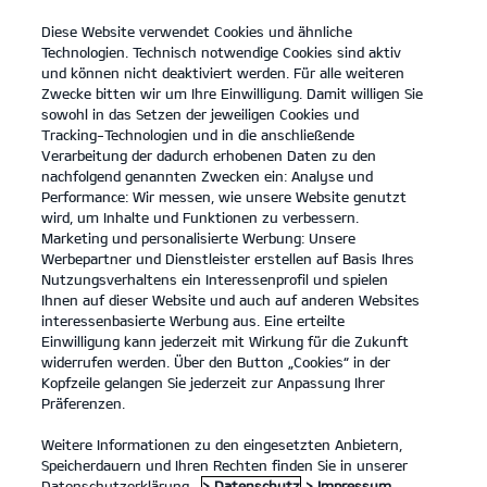
Diese Website verwendet Cookies und ähnliche
Kia
open
Technologien. Technisch notwendige Cookies sind aktiv
menu
und können nicht deaktiviert werden. Für alle weiteren
KONTAKT
Zwecke bitten wir um Ihre Einwilligung. Damit willigen Sie
sowohl in das Setzen der jeweiligen Cookies und
Tracking-Technologien und in die anschließende
Verarbeitung der dadurch erhobenen Daten zu den
nachfolgend genannten Zwecken ein: Analyse und
Performance: Wir messen, wie unsere Website genutzt
Der Kia Sportage.
wird, um Inhalte und Funktionen zu verbessern.
Platz für alles, was Familie ausmacht.
Marketing und personalisierte Werbung: Unsere
Werbepartner und Dienstleister erstellen auf Basis Ihres
MEHR ERFAHREN
Nutzungsverhaltens ein Interessenprofil und spielen
Ihnen auf dieser Website und auch auf anderen Websites
interessenbasierte Werbung aus. Eine erteilte
Einwilligung kann jederzeit mit Wirkung für die Zukunft
widerrufen werden. Über den Button „Cookies“ in der
Kopfzeile gelangen Sie jederzeit zur Anpassung Ihrer
Präferenzen.
Weitere Informationen zu den eingesetzten Anbietern,
Speicherdauern und Ihren Rechten finden Sie in unserer
Datenschutzerklärung.
> Datenschutz
> Impressum