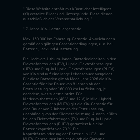
* Diese Website enthält mit Künstlicher Intelligenz
(KI) erstellte Bilder und Hintergründe. Diese dienen
ausschließlich der Veranschaulichung. *
* 7-Jahre-Kia-Herstellergarantie
Max. 150.000 km Fahrzeug-Garantie. Abweichungen
gemäß den gültigen Garantiebedingungen, u. a. bei
Batterie, Lack und Ausstattung.
Die Hochvolt-Lithium-Ionen-Batterieeinheiten in den
Elektrofahrzeugen (EV), Hybrid-Elektrofahrzeugen
(HEV) und Plug-in Hybrid-Elektrofahrzeugen (PHEV)
von Kia sind auf eine lange Lebensdauer ausgelegt.
Für diese Batterien gilt ab Modelljahr 2026 die Kia-
Garantie für eine Dauer von 8 Jahren ab der
Erstzulassung oder 160.000 km Laufleistung, je
nachdem, was zuerst eintritt. Für
Niedervoltbatterien (48 V und 12 V) in Mild-Hybrid-
Elektrofahrzeugen (MHEV) gilt die Kia-Garantie für
eine Dauer von 2 Jahren ab der Erstzulassung,
unabhängig von der Kilometerleistung. Ausschließlich
bei den Elektrofahrzeugen (EV) und Plug-in Hybrid-
Elektrofahrzeugen (PHEV) garantiert Kia eine
Batteriekapazität von 70 %. Die
Kapazitätsminderung der Batterie in HEV- und
MHEV-Fahrzeugen ist nicht durch die Garantie